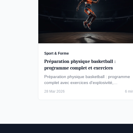
Sport & Forme
Préparation physique basketball :
programme complet et exercices
Préparation physique basketball : programme
complet avec exercices d'explosivité,
endurance et musculation pour performer sur
28 Mar 2026
6 mi
le …