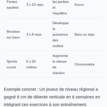
Fentes
les jambes
3 x 10 reps
Aucun
sautées
et
l’équilibre
Développe
la
Montées
3 x 8 reps
puissance
Banc ou step
sur banc
des
mollets
Augmente
Sprints
5 x 20
la vitesse
Chronomètre
courts
mètres
de
réaction
Exemple concret : Un joueur de niveau régional a
gagné 8 cm de détente verticale en 6 semaines en
intégrant ces exercices à son entraînement.