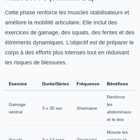
Cette phase renforce les muscles stabilisateurs et
améliore la mobilité articulaire. Elle inclut des
exercices de gainage, des squats, des fentes et des
étirements dynamiques. L’objectif est de préparer le
corps à des efforts plus intenses tout en réduisant
les risques de blessures.
Exercice
Durée/Séries
Fréquence
Bénéfices
Renforce
Gainage
les
3 x 30 sec
3/semaine
ventral
abdominaux
et le dos
Muscle les
Squats
3 x 12 reps
3/semaine
cuisses et