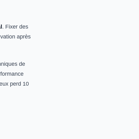
l
. Fixer des
tivation après
chniques de
rformance
ieux perd 10