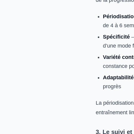
de la progressio
Périodisati
de 4 à 6 sem
Spécificité
—
d’une mode f
Variété cont
constance po
Adaptabilité
progrès
La périodisatio
entraînement li
3. Le suivi e