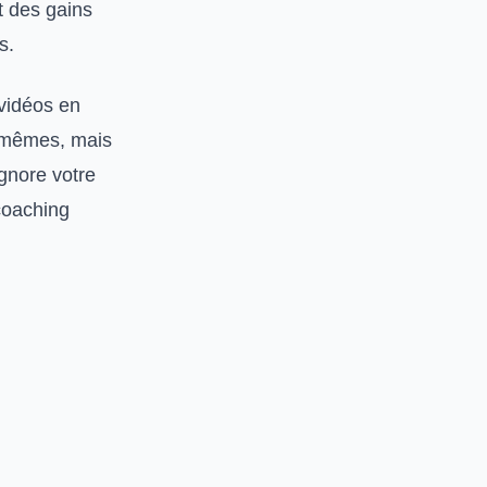
t des gains
s.
 vidéos en
x-mêmes, mais
gnore votre
coaching