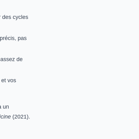
r des cycles
précis, pas
 assez de
 et vos
à un
icine
(2021).