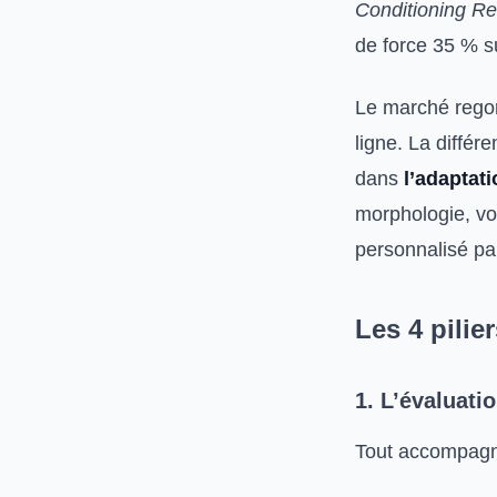
Conditioning R
de force 35 % 
Le marché regor
ligne. La diffé
dans
l’adaptat
morphologie, vo
personnalisé pa
Les 4 pili
1. L’évaluati
Tout accompagn