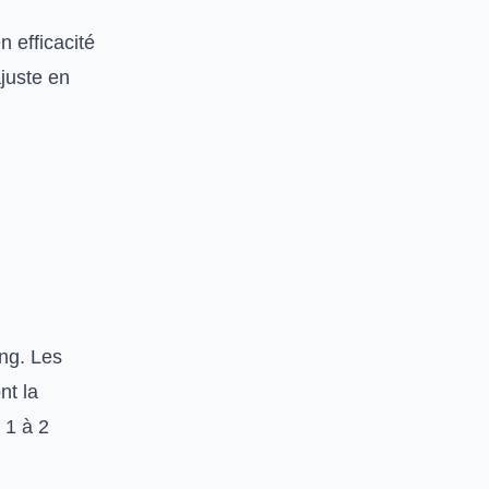
 efficacité
juste en
ing. Les
nt la
 1 à 2