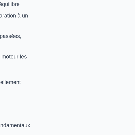
équilibre
aration à un
 passées,
e moteur les
éellement
 fondamentaux