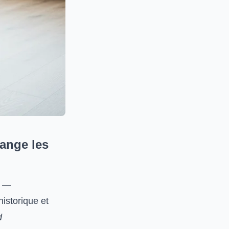
hange les
t —
historique et
d