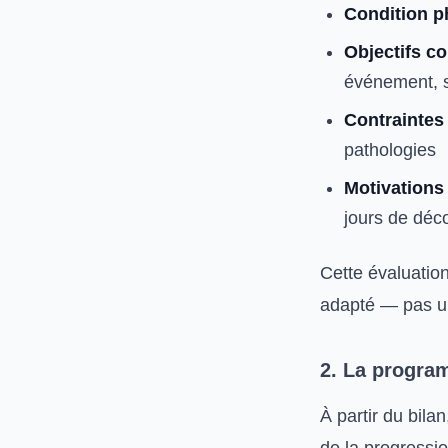
Condition p
Objectifs c
événement, 
Contraintes
pathologies
Motivations
jours de dé
Cette évaluatio
adapté — pas un
2. La progra
À partir du bil