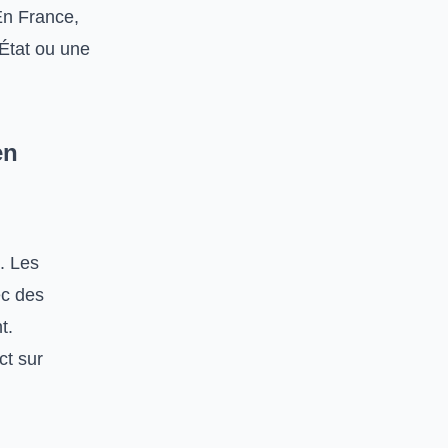
En France,
’État ou une
en
. Les
ec des
t.
ct sur