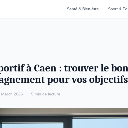
Santé & Bien-être
Sport & F
ortif à Caen : trouver le bo
gnement pour vos objectifs
 March 2026
·
5 min de lecture