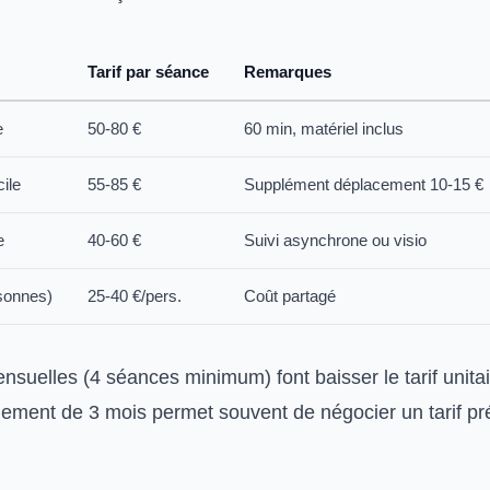
Tarif par séance
Remarques
e
50-80 €
60 min, matériel inclus
cile
55-85 €
Supplément déplacement 10-15 €
e
40-60 €
Suivi asynchrone ou visio
rsonnes)
25-40 €/pers.
Coût partagé
nsuelles (4 séances minimum) font baisser le tarif unita
ment de 3 mois permet souvent de négocier un tarif pré