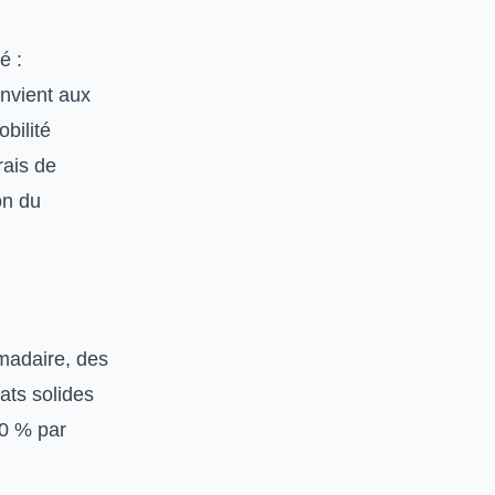
é :
onvient aux
bilité
rais de
on du
madaire, des
ats solides
30 % par