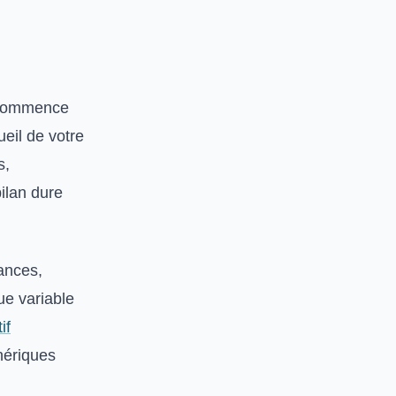
l commence
ueil de votre
s,
bilan dure
éances,
ue variable
if
nériques