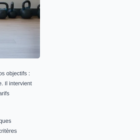
 objectifs :
 Il intervient
rifs
lques
critères