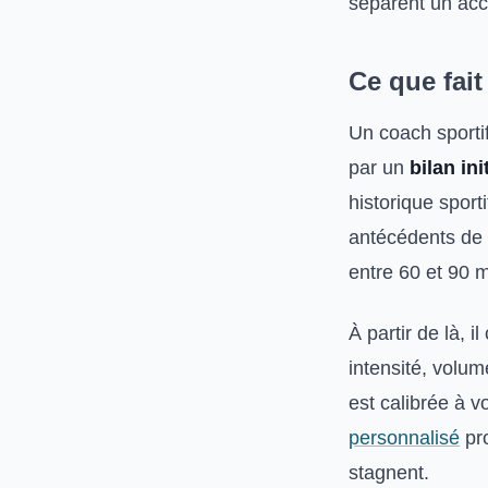
séparent un ac
Ce que fai
Un coach sporti
par un
bilan ini
historique sport
antécédents de b
entre 60 et 90 m
À partir de là, 
intensité, volum
est calibrée à v
personnalisé
pro
stagnent.