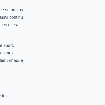
mme selon vos
suivi continu
nces elles-
e sport,
nels aux
tier : chaque
ettes