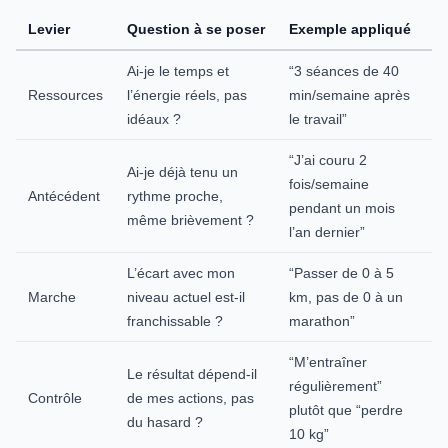
Levier
Question à se poser
Exemple appliqué
Ai-je le temps et
“3 séances de 40
Ressources
l’énergie réels, pas
min/semaine après
idéaux ?
le travail”
“J’ai couru 2
Ai-je déjà tenu un
fois/semaine
Antécédent
rythme proche,
pendant un mois
même brièvement ?
l’an dernier”
L’écart avec mon
“Passer de 0 à 5
Marche
niveau actuel est-il
km, pas de 0 à un
franchissable ?
marathon”
“M’entraîner
Le résultat dépend-il
régulièrement”
Contrôle
de mes actions, pas
plutôt que “perdre
du hasard ?
10 kg”