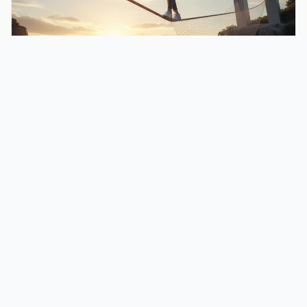
Développement Personnel
Confiance en soi : 5 exercices pratiques pour renforcer votre
estime personnelle
Coach Rémy Bessin
Coach professionnel certifié. Accompagnement en santé, sport,
développement personnel et formation.