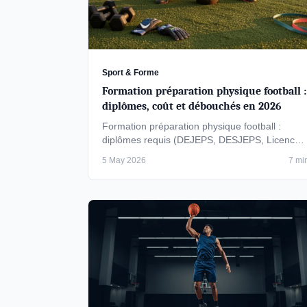
Sport & Forme
Formation préparation physique football :
diplômes, coût et débouchés en 2026
Formation préparation physique football :
diplômes requis (DEJEPS, DESJEPS, Licence
STAPS), coût (2 500 à 8 000 €), durée (6 à 24
5 May 2026
7 mi
…