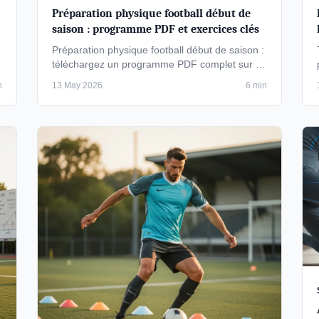
Préparation physique football début de
saison : programme PDF et exercices clés
Préparation physique football début de saison :
téléchargez un programme PDF complet sur 6
semaines, avec exercices de PPG, …
n
13 May 2026
6 min