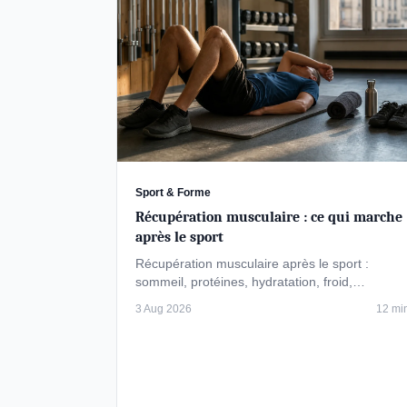
Sport & Forme
Récupération musculaire : ce qui marche
après le sport
Récupération musculaire après le sport :
sommeil, protéines, hydratation, froid,
compression. Ce que les études valident, ce …
3 Aug 2026
12 mi