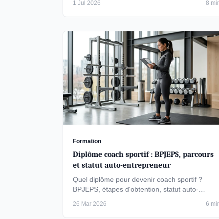
1 Jul 2026
8 mi
Formation
Diplôme coach sportif : BPJEPS, parcours
et statut auto-entrepreneur
Quel diplôme pour devenir coach sportif ?
BPJEPS, étapes d'obtention, statut auto-
entrepreneur et cadre légal pour coacher en …
26 Mar 2026
6 mi