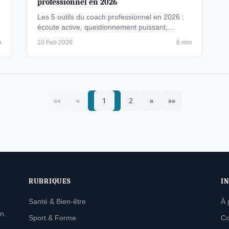
professionnel en 2026
Les 5 outils du coach professionnel en 2026 :
s
écoute active, questionnement puissant,
feedback structuré, visualisation et plan …
n
10 Feb 2026
6 min
««
«
1
2
»
»»
RUBRIQUES
I
Santé & Bien-être
À 
n.
Sport & Forme
Co